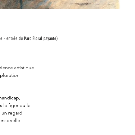
te - entrée du Parc Floral payante)
ence artistique
xploration
 handicap,
 le figer ou le
 un regard
ensorielle