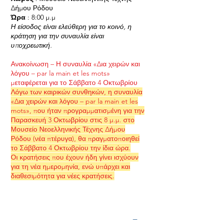
Δήμου Ρόδου
Ώρα
: 8:00 μ.μ
Η είσοδος είναι ελεύθερη για το κοινό, η
κράτηση για την συναυλία είναι
υποχρεωτική.
Ανακοίνωση – Η συναυλία «Δια χειρών και
λόγου – par la main et les mots»
μεταφέρεται για το Σάββατο 4 Οκτωβρίου
Λόγω των καιρικών συνθηκών, η συναυλία
«Δια χειρών και λόγου – par la main et les
mots», που ήταν προγραμματισμένη για την
Παρασκευή 3 Οκτωβρίου στις 8 μ.μ. στο
Μουσείο Νεοελληνικής Τέχνης Δήμου
Ρόδου (νέα πτέρυγα), θα πραγματοποιηθεί
το Σάββατο 4 Οκτωβρίου την ίδια ώρα.
Οι κρατήσεις που έχουν ήδη γίνει ισχύουν
για τη νέα ημερομηνία, ενώ υπάρχει και
διαθεσιμότητα για νέες κρατήσεις.