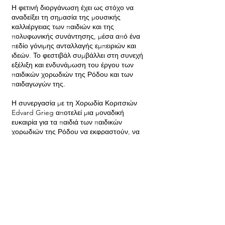
Η φετινή διοργάνωση έχει ως στόχο να
αναδείξει τη σημασία της μουσικής
καλλιέργειας των παιδιών και της
πολυφωνικής συνάντησης, μέσα από ένα
πεδίο γόνιμης ανταλλαγής εμπειριών και
ιδεών. Το φεστιβάλ συμβάλλει στη συνεχή
εξέλιξη και ενδυνάμωση του έργου των
παιδικών χορωδιών της Ρόδου και των
παιδαγωγών της.
Η συνεργασία με τη Χορωδία Κοριτσιών
Edvard Grieg αποτελεί μια μοναδική
ευκαιρία για τα παιδιά των παιδικών
χορωδιών της Ρόδου να εκφραστούν, να
μάθουν και να δημιουργήσουν μέσα από τη
μουσική. Μια δημιουργική σύμπραξη που
ενώνει νέες φωνές από διαφορετικές χώρες
και μουσικές παραδόσεις, σε μια βραδιά
γεμάτη πολυφωνία, εκπλήξεις και
συγκίνηση.
Συντελεστές
: